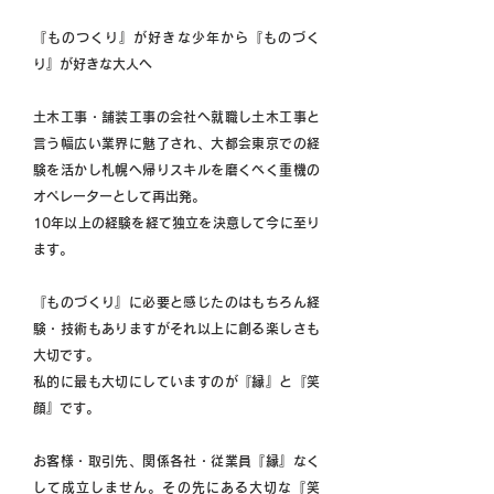
『ものつくり』が好きな少年から『ものづく
り』が好きな大人へ
土木工事・舗装工事の会社へ就職し土木工事と
言う幅広い業界に魅了され、大都会東京での経
験を活かし札幌へ帰りスキルを磨くべく重機の
オペレーターとして再出発。
10年以上の経験を経て独立を決意して今に至り
ます。
『ものづくり』に必要と感じたのはもちろん経
験・技術もありますがそれ以上に創る楽しさも
大切です。
私的に最も大切にしていますのが『縁』と『笑
顔』です。
お客様・取引先、関係各社・従業員『縁』なく
して成立しません。その先にある大切な『笑