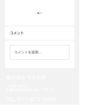
おめでたい
結婚おめでとうござい
コメント
店舗排雪
ます。 弊社、社員が交
代で春休みを取ってい
るさなかの事。 コロナ
コメントを追加…
禍の中愛を育んできた
二人❤ 弊社社員が晴れ
て3/31入籍しました。
春休みの休暇中と言う
​株式会社 モトムラ
のにわざわざ旅先のお
土産を持って 挨拶に来
〒003-0874
てくれました。😂...
札幌市白石区米里4条1丁目9-25
TEL:011-875-8885
FAX:
011-876-8890