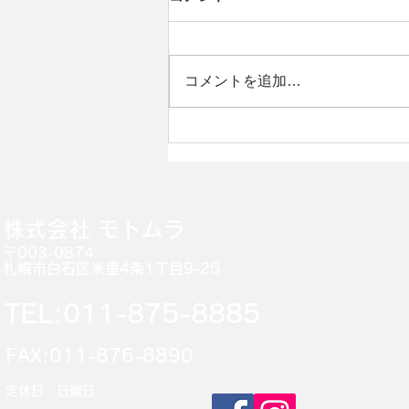
コメントを追加…
事務所移転のお知らせ
​株式会社 モトムラ
〒003-0874
札幌市白石区米里4条1丁目9-25
TEL:011-875-8885
FAX:011-876-8890
定休日：日曜日