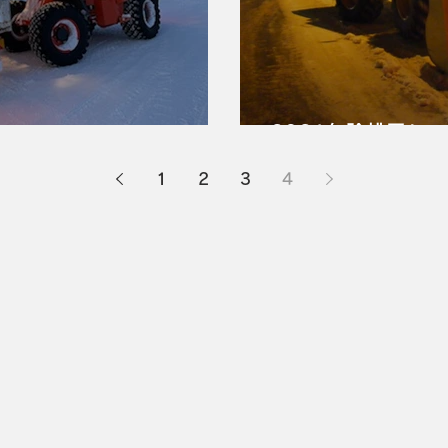
2021年除排雪シ
1
2
3
4