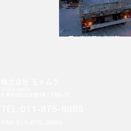
個人宅排雪作業業務
​株式会社 モトムラ
〒003-0874
札幌市白石区米里4条1丁目9-25
TEL:011-875-8885
FAX:011-876-8890